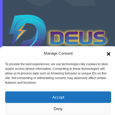
Manage Consent
To provide the best experiences, we use technologies like cookies to store
and/or access device information. Consenting to these technologies will
Πολιτική Απορρήτου
allow us to process data such as browsing behavior or unique IDs on this
site. Not consenting or withdrawing consent, may adversely affect certain
features and functions.
Copyright 2015-2022 Deus Services
All rights reserved.
Accept
Deny