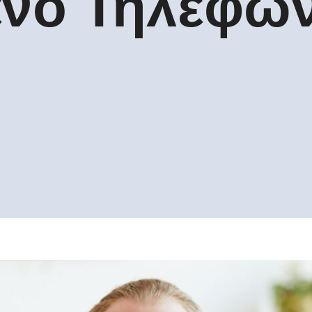
νο Τηλεφων